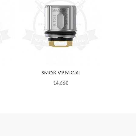
SMOK V9 M Coil
Smok Nor
14,66€