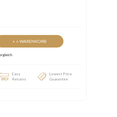
+ WARENKORB
ergleich
Easy
Lowest Price
Returns
Guarantee