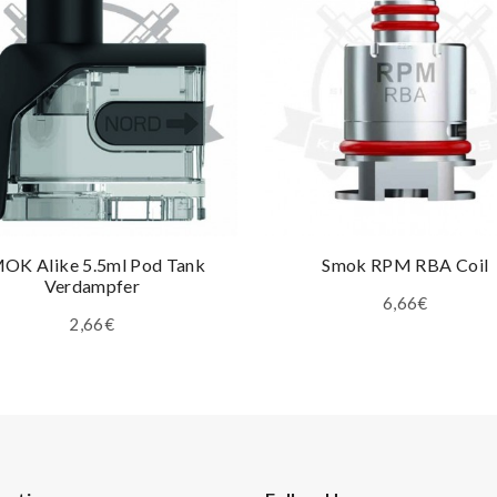
OK Alike 5.5ml Pod Tank
Smok RPM RBA Coil
Verdampfer
6,66€
2,66€