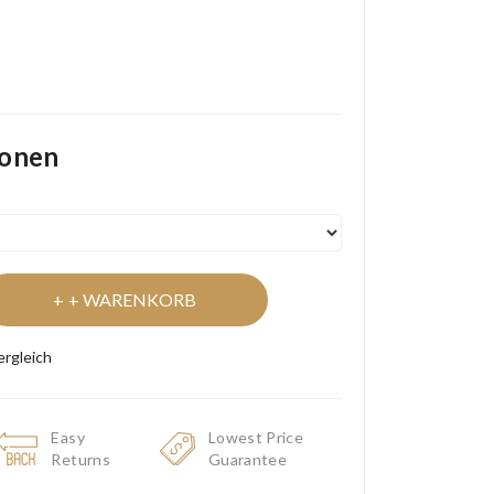
ionen
+ WARENKORB
ergleich
Easy
Lowest Price
Returns
Guarantee