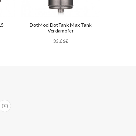
.5
DotMod DotTank Max Tank
DotMod -
Verdampfer
33,66€