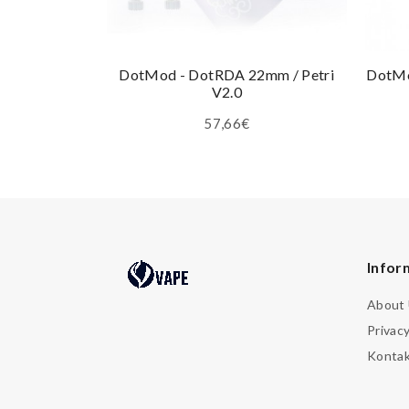
DotMod - DotRDA 22mm / Petri
DotMo
V2.0
57,66€
Infor
About
Privacy
Konta