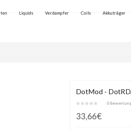
tten
Liquids
Verdampfer
Coils
Akkuträger
DotMod - DotRD
0 Bewertun
33,66€