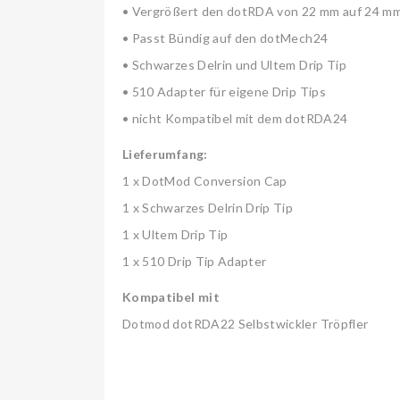
• Vergrößert den dotRDA von 22 mm auf 24 m
• Passt Bündig auf den dotMech24
• Schwarzes Delrin und Ultem Drip Tip
• 510 Adapter für eigene Drip Tips
• nicht Kompatibel mit dem dotRDA24
Lieferumfang:
1 x DotMod Conversion Cap
1 x Schwarzes Delrin Drip Tip
1 x Ultem Drip Tip
1 x 510 Drip Tip Adapter
Kompatibel mit
Dotmod dotRDA22 Selbstwickler Tröpfler